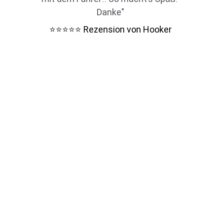
Danke"
 Rezension von Hooker
⭐⭐⭐⭐⭐
S&W GmbH Internationale Spedition
Hamburg · Rotenburg · Köln · Augsburg
KONTAKT
IMPRESSUM
AGB
DATENSCHUTZERKLÄRUNG
info@staplertransport.de