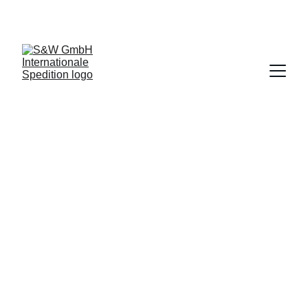
TELEFON: 040 209 33 29 0
INFO@STAPLERTRANSPORT.DE
Transport von Gabelstaplern, 
Baumaschinen, 
Landmaschinen, 
Arbeitsbühnen