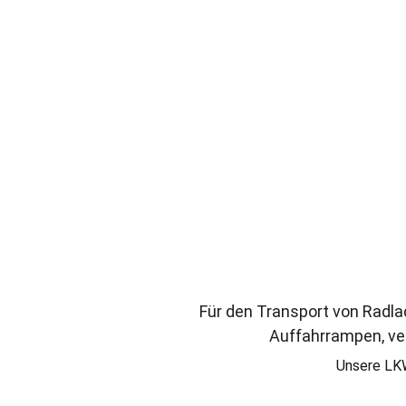
denn unsere Fahrzeuge s
Für den Transport von Radla
Auffahrrampen, ver
Unsere LKW