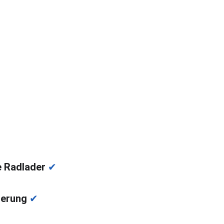
ansport Radlader 4 to. von 
erberg nach Itzehoe ab Euro 
545,- zzgl. MwSt.
 Radlader 
✔
herung 
✔