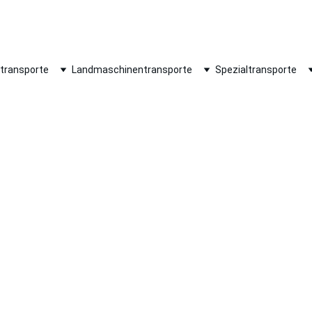
 040 209 33 29 0
INFO@STAPLERT
transporte
Landmaschinentransporte
Spezialtransporte
Transport Radlader
der und Baggerlader innerhalb von ganz D
Spezialfahrzeugen.
 Radlader oder Baggerlader, wir transporti