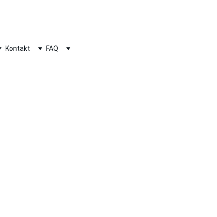
RANSPORT.DE
Kontakt
FAQ
eutschland und Europa mit 
eren alle Varianten,