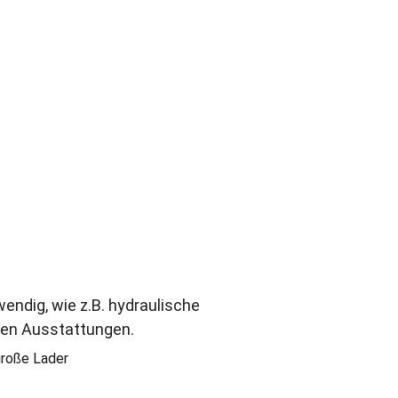
ialtransport von Ladern.
ndig, wie z.B. hydraulische 
llen Ausstattungen.
große Lader