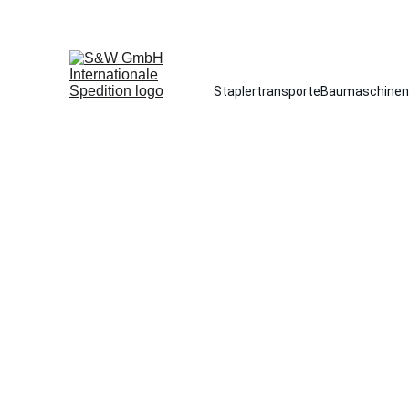
TELEFON:
Staplertransporte
Baumaschinen
W
ir transportieren Radla
Egal welche Art von