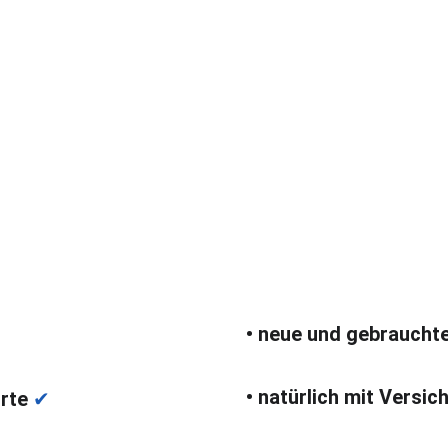
von 
Tr
uro 
Wint
• neue und gebrauchte
• natürlich mit Versic
rte 
✔