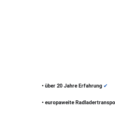
Transport Radlader 6,5 to. 
Regensburg nach Essen ab E
795,- zzgl. MwSt.
• über 20 Jahre Erfahrung 
✔
• europaweite Radladertranspo